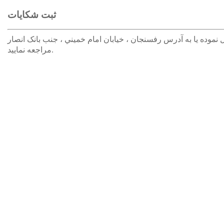
ثبت شکایات
یات لطفا با شماره تلفن 03434260528 تماس حاصل نموده یا به آدرس رفسنجان ، خيابان امام خميني ، جنب بانک انصار
مراجعه نمایید.