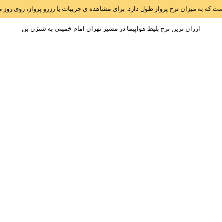
است که به میزان نرخ پرواز طول دارد. برای مشاهده ی جزییات یا رزرو پرواز، روی رو
ارزان ترین نرخ بلیط هواپیما در مسیر تهران امام خميني به شنژن بن