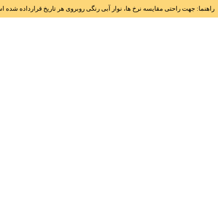
راهنما: جهت راحتی مقایسه نرخ ها، نوار آبی رنگی روبروی هر تاریخ قرارداده شده 