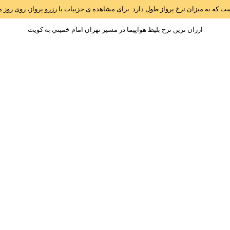
است که به میزان نرخ پرواز طول دارد. برای مشاهده ی جزییات یا رزرو پرواز، روی رو
ارزان ترین نرخ بلیط هواپیما در مسیر تهران امام خميني به کويت