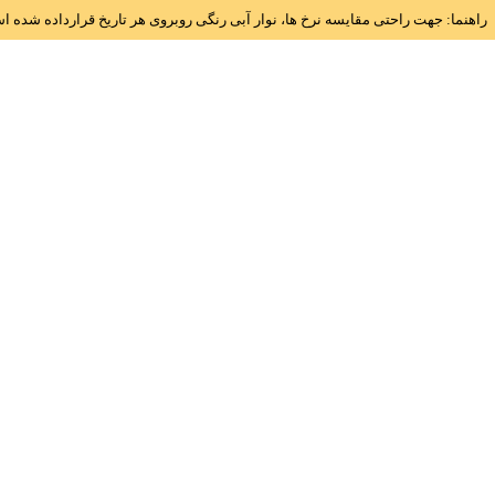
راهنما: جهت راحتی مقایسه نرخ ها، نوار آبی رنگی روبروی هر تاریخ قرارداده شده 